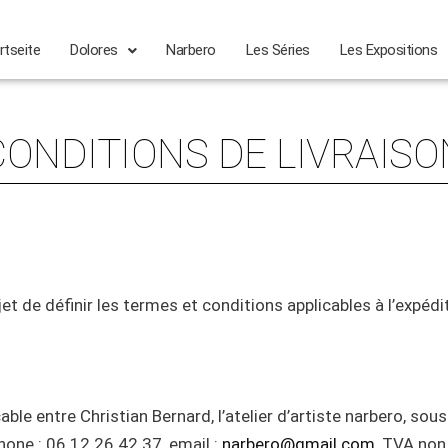
rtseite
Dolores
Narbero
Les Séries
Les Expositions
CONDITIONS DE LIVRAISO
et de définir les termes et conditions applicables à l’expéditi
cable entre Christian Bernard, l’atelier d’artiste narbero, 
hone : 06 12 26 42 37, email :
narbero@gmail.com
, TVA non 