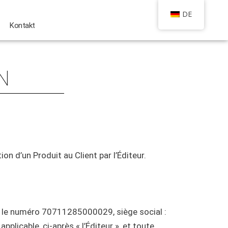
DE
Kontakt
N
on d’un Produit au Client par l’Éditeur.
sous le numéro 70711285000029, siège social :
applicable, ci-après « l’Éditeur », et toute