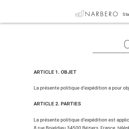
Zum
Inhalt
Sta
springen
ARTICLE 1. OBJET
La présente politique d’expédition a pour obj
ARTICLE 2. PARTIES
La présente politique d’expédition est appli
8 rue Boieldieu 34500 Béziers, France, télép