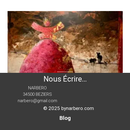
Nous Écrire…
NARBERO
34500 BEZIERS
narbero@gmail.com
VENDU
© 2025 bynarbero.com
Dolores aime Picasso
Blog
173 x 192 cm