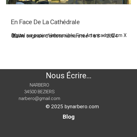
En Face De La Cathédrale
Digital sur papier Hahnemühle Fine Artencadré42cm X 30cm
Œuvre originale d’artiste numérotée 1 à 8 – 2024
Nous Écrire…
NARBERO
34500 BEZIERS
narbero@gmail.com
© 2025 bynarbero.com
Blog