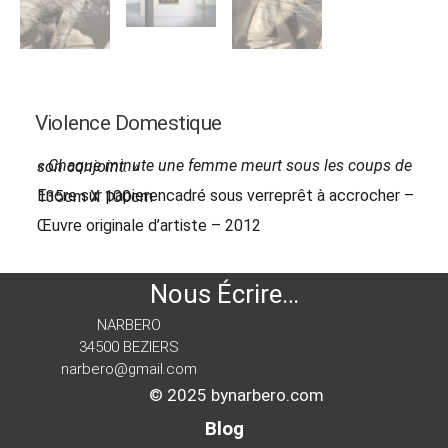
Violence Domestique
« Chaque minute une femme meurt sous les coups de son conjoint. »
Encre sur papierencadré sous verreprêt à accrocher – 135cm X 100cm
Œuvre originale d’artiste – 2012
Nous Écrire…
NARBERO
34500 BEZIERS
narbero@gmail.com
© 2025 bynarbero.com
Blog